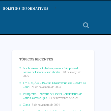
BOLETINS INFORMATIVOS
TÓPICOS RECENTES
A submissão de trabalhos para o V Simpósio de
Gestão de Cidades estão abertas.
18 de março de
2025
17° EDIÇÃO – Boletim Observatório das Cidades do
Cariri
21 de novembro de 2024
Insurgentes: Trajetória de Líderes Comunitários do
Cariri Cearense Ep 5
11 de novembro de 2024
Curso
5 de novembro de 2024