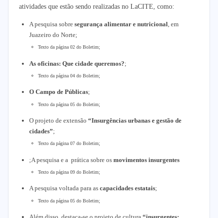
atividades que estão sendo realizadas no LaCITE, como:
A pesquisa sobre
segurança alimentar e nutricional
, em
Juazeiro do Norte;
Texto da página 02 do Boletim;
As oficinas: Que cidade queremos?
;
Texto da página 04 do Boletim;
O Campo de Públicas
;
Texto da página 05 do Boletim;
O projeto de extensão
“Insurgências urbanas e gestão de
cidades”
;
Texto da página 07 do Boletim;
;A pesquisa e a prática sobre os
movimentos insurgentes
Texto da página 09 do Boletim;
A pesquisa voltada para as
capacidades estatais
;
Texto da página 05 do Boletim;
Além disso, destaca-se o projeto de cultura
“insurgentes: