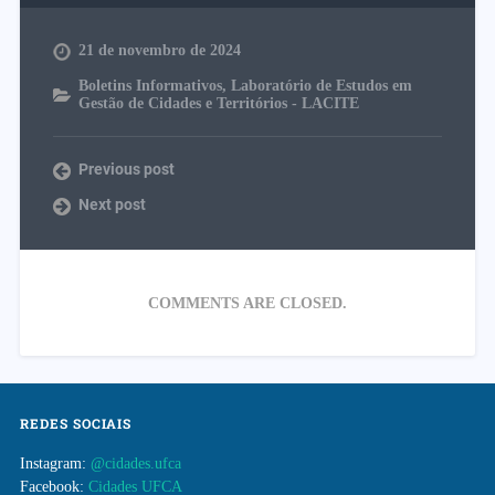
21 de novembro de 2024
Boletins Informativos
,
Laboratório de Estudos em
Gestão de Cidades e Territórios - LACITE
Previous post
Next post
COMMENTS ARE CLOSED.
REDES SOCIAIS
Instagram:
@cidades.ufca
Facebook:
Cidades UFCA