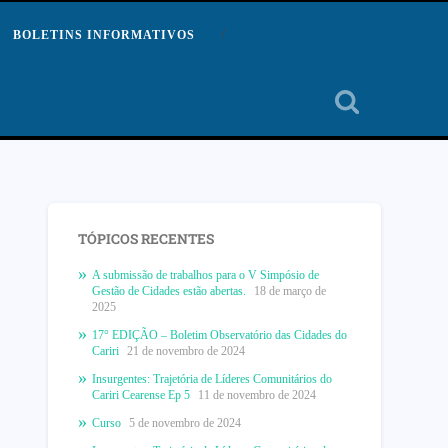
BOLETINS INFORMATIVOS
TÓPICOS RECENTES
A submissão de trabalhos para o V Simpósio de
Gestão de Cidades estão abertas.
18 de março de
2025
17° EDIÇÃO – Boletim Observatório das Cidades do
Cariri
21 de novembro de 2024
Insurgentes: Trajetória de Líderes Comunitários do
Cariri Cearense Ep 5
11 de novembro de 2024
Curso
5 de novembro de 2024