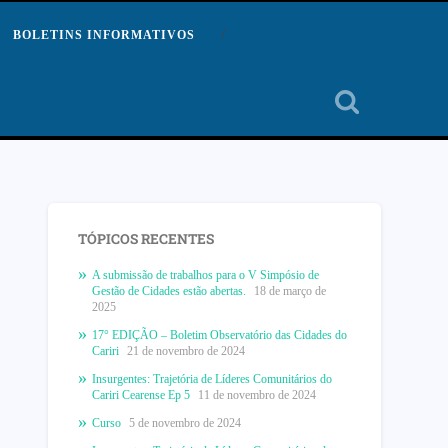
BOLETINS INFORMATIVOS
TÓPICOS RECENTES
A submissão de trabalhos para o V Simpósio de
Gestão de Cidades estão abertas.
18 de março de
2025
17° EDIÇÃO – Boletim Observatório das Cidades do
Cariri
21 de novembro de 2024
Insurgentes: Trajetória de Líderes Comunitários do
Cariri Cearense Ep 5
11 de novembro de 2024
Curso
5 de novembro de 2024